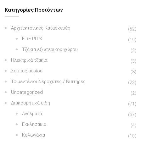
Κατηγορίες Προϊόντων
Αρχιτεκτονικές Κατασκευές
(52)
FIRE PITS
(19)
Τζάκια εξωτερικου χώρου
(3)
Ηλεκτρικά τζάκια
(3)
Σομπες αερίου
(8)
Τσιμεντένιοι Νεροχύτες / Νιπτήρες
(23)
Uncategorized
(2)
Διακοσμητικά είδη
(71)
Αγάλματα
(57)
Εκκλησάκια
(4)
Κολωνάκια
(10)