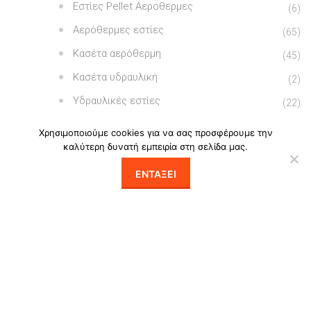
Εστίες Pellet Αεροθερμες
(6)
Αερόθερμες εστίες
(65)
Κασέτα αερόθερμη
(45)
Κασέτα υδραυλική
(2)
Υδραυλικές εστίες
(22)
Παραδοσιακά Τζάκια
(26)
Χρησιμοποιούμε cookies για να σας προσφέρουμε την
καλύτερη δυνατή εμπειρία στη σελίδα μας.
Τζάκια αερίου
(41)
Τζάκια/Καυστήρες Αιθανόλης
ΕΝΤΆΞΕΙ
(39)
Φούρνοι
(15)
Κυκλοθερμικοί φούρνοι
(7)
Φούρνοι με πυρότουβλο
(8)
Ψησταριές
(47)
BBQ Palazzetti
(22)