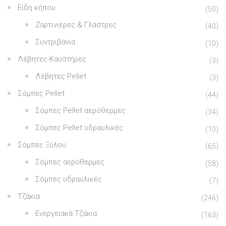
Είδη κήπου
(50)
Ζαρτινιέρες & Γλάστρες
(40)
Συντριβάνια
(10)
Λέβητες-Καυστήρες
(3)
Λέβητες Pellet
(3)
Σόμπες Pellet
(44)
Σόμπες Pellet αερόθερμες
(34)
Σόμπες Pellet υδραυλικές
(10)
Σόμπες Ξύλου
(65)
Σόμπες αερόθερμες
(58)
Σόμπες υδραυλικές
(7)
Τζάκια
(246)
Ενεργειακά Τζάκια
(163)