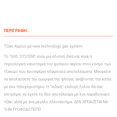
ΠΕΡΙΓΡΑΦΉ
Τζάκι Αερίου με new technology gas system
Το “GAS SYSTEM” είναι μια έξυπνη ιδέα και είναι η
τεχνολογική καινοτομία του φυσικού αερίου στον κόσμο των
τζακιών που προσφέρει εξαιρετικά αποτελέσματα. Μπορείτε
να απολαύσετε την ομορφιά της φλόγας ανάβοντας την εστία
με ένα τηλεχειριστήριο. Η “ειδική” επιλογή ξύλου θα σας
επιτρέψει να έχετε το ίδιο αποτέλεσμα με ένα παραδοσιακό
τζάκι αλλά με ένα μεγάλο πλεονέκτημα: ΔΕΝ ΧΡΕΙΑΖΕΤΑΙ ΝΑ
ΤΗΝ ΤΡΟΦΟΔΟΤΕΙΤΕ!