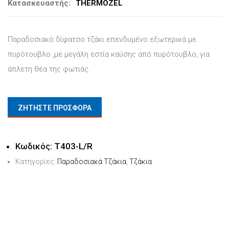
Κατασκευαστής:
THERMOZEL
Παραδοσιακό δίφατσο τζάκι επενδυμένο εξωτερικά με
πυρότουβλο ,με μεγάλη εστία καύσης από πυρότουβλο, για
άπλετη θέα της φωτιάς.
ΖΗΤΗΣΤΕ ΠΡΟΣΦΟΡΑ
Κωδικός:
T403-L/R
Κατηγορίες:
Παραδοσιακά Τζάκια
,
Τζάκια