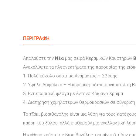
ΠΕΡΙΓΡΑΦΉ
Απολαύστε την
Νέα
μας σειρά Κεραμικών Καυστήρων
B
Ανακαλύψτε τα πλεονεκτήματα της παρουσίας της ειδικ
1. Πολύ εύκολο σύστημα Ανάμματος – Σβέσης
2. Υψηλή Ασφάλεια – Η κεραμική πέτρα συγκρατεί τη Β
3. Εντυπωσιακή φλόγα με έντονο Κόκκινο Χρώμα.
4. Διατήρηση χαμηλότερων θερμοκρασιών σε σύγκριση
Το τζάκι βιοαιθανόλης είναι μια λύση για τους κατόχ
καύση του ξύλου, αλλά επιθυμούν μια εναλλακτική λύση
Η καθαρή καύση της βιοαιθανόλης, σημαίνει ότι δεν απ