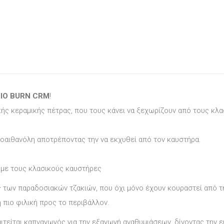
IO BURN CRM
!
ής κεραμικής πέτρας, που τους κάνει να ξεχωρίζουν από τους κλ
ιοαιθανόλη αποτρέποντας την να εκχυθεί από τον καυστήρα.
 με τους κλασικούς καυστήρες
ους των παραδοσιακών τζακιών, που όχι μόνο έχουν κουραστεί από 
 πιο φιλική προς το περιβάλλον.
αιτείται καπναγωγός για την εξαγωγή αναθυμιάσεων, δίνοντας την ε