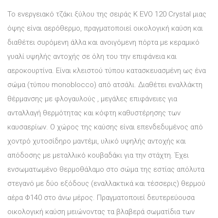
Το ενεργειακό τζάκι ξύλου της σειράς K EVO 120 Crystal μιας
όψης είναι αερόθερμο, πραγματοποιεί οικολογική καύση και
διαθέτει συρόμενη άλλα και ανοιγόμενη πόρτα με κεραμικό
γυαλί υψηλής αντοχής σε όλη του την επιφάνεια και
αεροκουρτίνα. Είναι κλειστού τύπου κατασκευασμένη ως ένα
σώμα (τύπου monoblocco) από ατσάλι. Διαθέτει εναλλάκτη
θέρμανσης με φλογαυλούς , μεγάλες επιφάνειες για
ανταλλαγή θερμότητας και κόφτη καθυστέρησης των
καυσαερίων. Ο χώρος της καύσης είναι επενδεδυμένος από
χοντρό χυτοσίδηρο μαντέμι, υλικό υψηλής αντοχής και
απόδοσης με μεταλλικό κουβαδάκι για την στάχτη. Έχει
ενσωματωμένο θερμοθάλαμο στο σώμα της εστίας απόλυτα
στεγανό με δύο εξόδους (εναλλακτικά και τέσσερις) θερμού
αέρα Φ140 στο άνω μέρος. Πραγματοποιεί δευτερεύουσα
οικολογική καύση μειώνοντας τα βλαβερά σωματίδια των