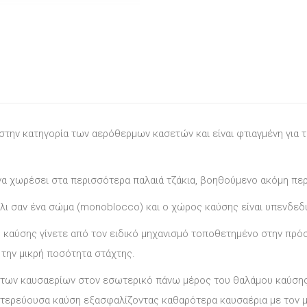
 στην κατηγορία των αερόθερμων κασετών και είναι φτιαγμένη για
 χωρέσει στα περισσότερα παλαιά τζάκια, βοηθούμενο ακόμη περ
λι σαν ένα σώμα (monoblocco) και ο χώρος καύσης είναι υπενδεδυ
ης καύσης γίνετε από τον ειδικό μηχανισμό τοποθετημένο στην πρό
 την μικρή ποσότητα στάχτης.
 των καυσαερίων στον εσωτερικό πάνω μέρος του θαλάμου καύσης
δευτερεύουσα καύση εξασφαλίζοντας καθαρότερα καυσαέρια με τον