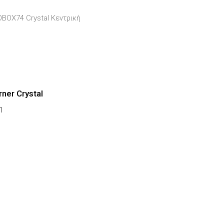
BOX74 Crystal Κεντρική
ner Crystal
η