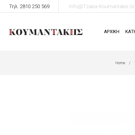
Τηλ. 2810 250 569
Info@tzakia-Koumantakis.gr
ΑΡΧΙΚΗ
ΚΑΤ
Home