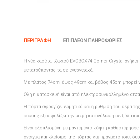
ΠΕΡΙΓΡΑΦΉ
ΕΠΙΠΛΈΟΝ ΠΛΗΡΟΦΟΡΊΕΣ
Η νέα κασέτα τζακιού EVOBOX74 Corner Crystal ανήκει
μετατρέποντας τα σε ενεργειακά.
Με πλάτος 74cm, ύψος 49cm και βάθος 45cm μπορεί να
Όλη η κατασκευή είναι από ηλεκτροσυγκολλημένο ατσά
Η πόρτα σφραγίζει ερμητικά και η ρύθμιση του αέρα τ
καύσης εξασφαλίζει την μικρή κατανάλωση σε ξύλα και
Είναι εξοπλισμένη με μαντεμένιο κόφτη καθυστέρησης
άνοιγμα και κλείσιμο της πόρτας και πραγματοποιεί 