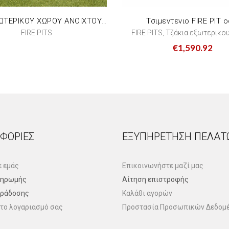
Τσιμεντενιο FIRE PIT o
ΤΖΑΚΙ ΕΞΩΤΕΡΙΚΟΥ ΧΩΡΟΥ ΑΝΟΙΧΤΟΥ ΤΥΠΟΥ ERIZO/50/50
FIRE PITS
FIRE PITS
Τζάκια εξωτερικο
,
€
1,590.92
ΦΟΡΊΕΣ
ΕΞΥΠΗΡΈΤΗΣΗ ΠΕΛΑΤ
ε εμάς
Επικοινωνήστε μαζί μας
ληρωμής
Αίτηση επιστροφής
αράδοσης
Καλάθι αγορών
το λογαριασμό σας
Προστασία Προσωπικών Δεδομ