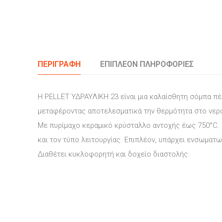
ΠΕΡΙΓΡΑΦΉ
ΕΠΙΠΛΈΟΝ ΠΛΗΡΟΦΟΡΊΕΣ
Η PELLET ΥΔΡΑΥΛΙΚΗ 23 είναι μια καλαίσθητη σόμπα π
μεταφέροντας αποτελεσματικά την θερμότητα στο νερ
Mε πυρίμαχο κεραμικό κρύσταλλο αντοχής έως 750°C. 
και τον τύπο λειτουργίας. Επιπλέον, υπάρχει ενσωμα
Διαθέτει κυκλοφορητή και δοχείο διαστολής.