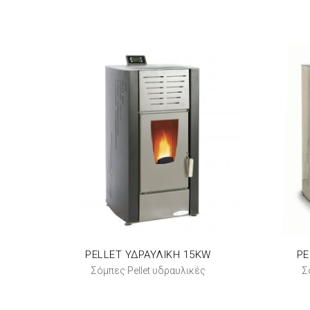
PELLET ΥΔΡΑΥΛΙΚΗ 15KW
PE
Σόμπες Pellet υδραυλικές
Σ