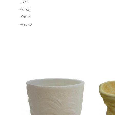
-Γκρί
-Μπέζ
-Καφέ
-Λευκό