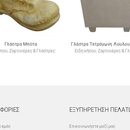
Γλάστρα Μπότα
Γλάστρα Τετράγωνη Λουλου
ήπου
Ζαρτινιέρες & Γλάστρες
Είδη κήπου
Ζαρτινιέρες & Γ
,
,
ΦΟΡΊΕΣ
ΕΞΥΠΗΡΈΤΗΣΗ ΠΕΛΑΤ
ε εμάς
Επικοινωνήστε μαζί μας