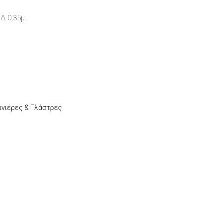
 Δ 0,35μ
ινιέρες & Γλάστρες