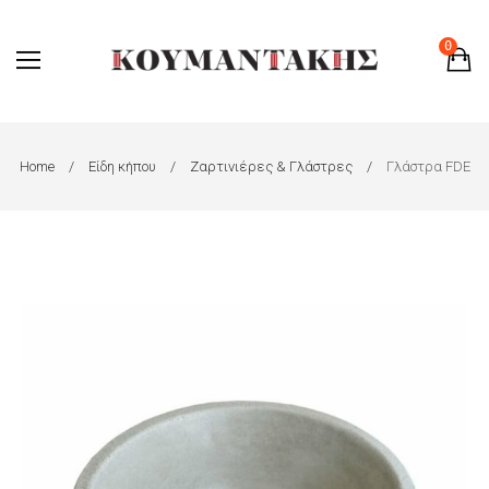
0
Home
Είδη κήπου
Ζαρτινιέρες & Γλάστρες
Γλάστρα FDE