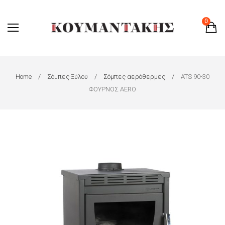
0
Home
Σόμπες Ξύλου
Σόμπες αερόθερμες
ATS 90-30
ΦΟΥΡΝΟΣ AERO