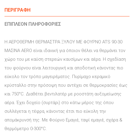
ΠΕΡΙΓΡΑΦΉ
ΕΠΙΠΛΈΟΝ ΠΛΗΡΟΦΟΡΊΕΣ
Η ΑΕΡΟΘΕΡΜΗ ΘΕΡΜΑΣΤΡΑ ΞΥΛΟΥ ME ΦΟΥΡΝΟ ATS 90-30
ΜΑΣΙΝΑ AERO είναι ιδανική για όποιον θέλει να θερμάνει τον
χώρο του με καύση στερεών καυσίμων και αέρα. Η σχεδίαση
του φούρνου είναι λειτουργική και αποδοτική κάνοντας πιο
εύκολο τον τρόπο μαγειρέματος. Πυρίμαχο κεραμικό
κρύσταλλο στην πρόσοψη που αντέχει σε θερμοκρασίες έως
και 750°C. Διαθέτει βεντιλατέρ με ροοστάτη αυξομείωσης
αέρα. Έχει δοχείο (συρτάρι) στο κάτω μέρος της όπου
συλλέγεται η τέφρα, κάνοντας έτσι πιο εύκολη την
απομάκρυνσή της. Με Φούρνο Εμαγιέ, ταψί εμαγιέ, σχάρα &
θερμόμετρο 0-300°C.